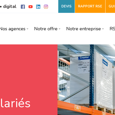
• digital
DEVIS
RAPPORT RSE
GUI
Nos agences
Notre offre
Notre entreprise
R
Eng
Prox
lariés
Envi