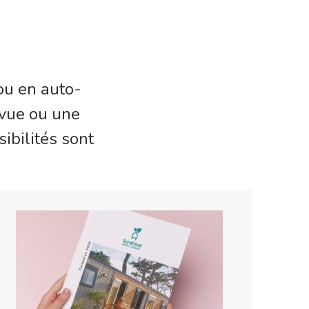
 ou en auto-
evue ou une
ibilités sont