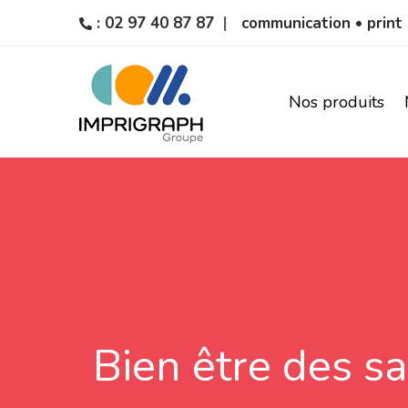
: 02 97 40 87 87
communication • print 
Nos produits
Gouvernance
Qualité
Bien être des sa
participative :