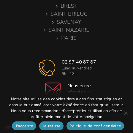
BREST
SAINT BRIEUC
SAVENAY
SAINT NAZAIRE
PARIS
02 97 40 87 87
Lundi au vendredi :
9h - 18h
Nous écrire
Infos et devis
Notre site utilise des cookies tiers à des fins statistiques et
56610 Arradon
dans le but d’améliorer votre expérience en tant qu’utilisateur.
4 Allée Gutenberg
Nous vous recommandons d’accepter leur utilisation afin de
Parc de Botquelen
profiter pleinement de votre navigation.
J'accepte
Je refuse
Politique de confidentialité
©IMPRIGRAPH -
Mentions légales