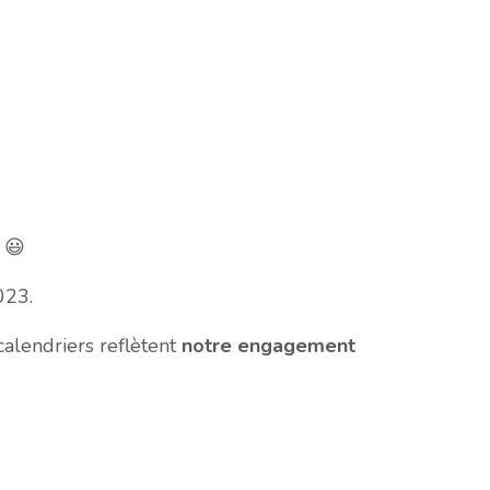
 😃
023.
calendriers reflètent
notre engagement