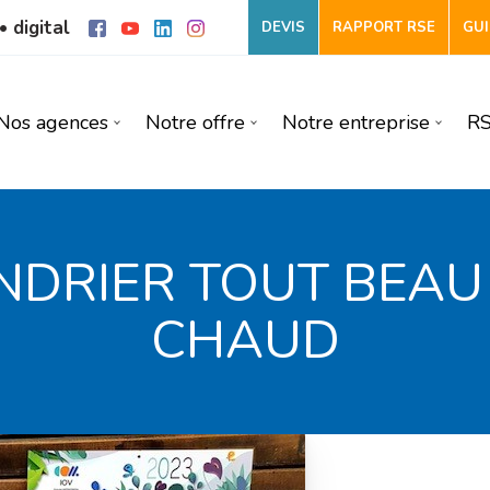
• digital
DEVIS
RAPPORT RSE
GUI
Nos agences
Notre offre
Notre entreprise
R
NDRIER TOUT BEAU
CHAUD